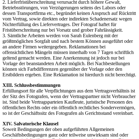
2. Lieferfristüberschreitung verursacht durch höhere Gewalt,
Betriebsstörungen, von Verzögerungen seitens des Labors oder
dessen Transportfirma etc., begründet keinen Anspruch auf Rücktritt
vom Vertrag, sowie direkten oder indirekten Schadenersatz wegen
Nichterfüllung des Liefervertrages. Der Fotograf haftet für
Fristüberschreitung nur bei Vorsatz und grober Fahrlässigkeit.
3. Sämtliche Arbeiten werden von Sarah Eulenberg mit der
größtmöglichen Sorgfalt und nach bestem Können ausgeführt oder
an andere Firmen weitergegeben. Reklamationen bei
offensichtlichen Mängeln müssen innerhalb von 7 Tagen schriftlich
geltend gemacht werden. Eine Anerkennung ist jedoch nur bei
Vorlage der beanstandeten Arbeit möglich. Bei Nachbestellungen
können sich Farbdifferenzen gegenüber der Vorlage oder den
Erstbildern ergeben. Eine Reklamation ist hierdurch nicht berechtigt.
XIII. Schlussbestimmungen
Erfüllungsort für alle Verpflichtungen aus dem Vertragsverhältnis ist
der Sitz des Fotografen, wenn der Vertragspartner nicht Verbraucher
ist. Sind beide Vertragsparteien Kaufleute, juristische Personen des
öffentlichen Rechts oder ein öffentlich rechtliches Sondervermögen,
so ist der Geschäftssitz des Fotografen als Gerichtsstand vereinbart.
XIV. Salvatorische Klausel
Soweit Bedingungen der oben aufgeführten Allgemeinen
Geschäftsbedingungen ganz oder teilweise unwirksam sind oder